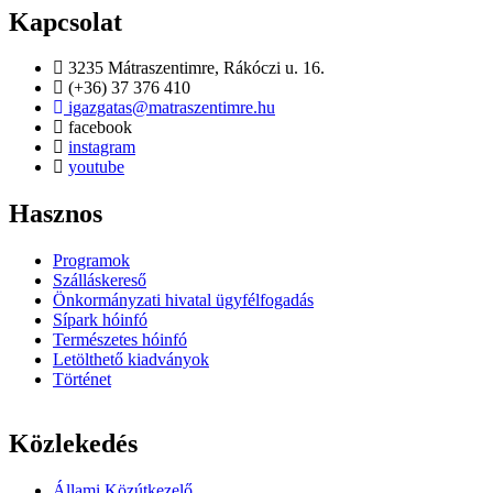
Kapcsolat
3235 Mátraszentimre, Rákóczi u. 16.
(+36) 37 376 410
igazgatas@matraszentimre.hu
facebook
instagram
youtube
Hasznos
Programok
Szálláskereső
Önkormányzati hivatal ügyfélfogadás
Sípark hóinfó
Természetes hóinfó
Letölthető kiadványok
Történet
Közlekedés
Állami Közútkezelő