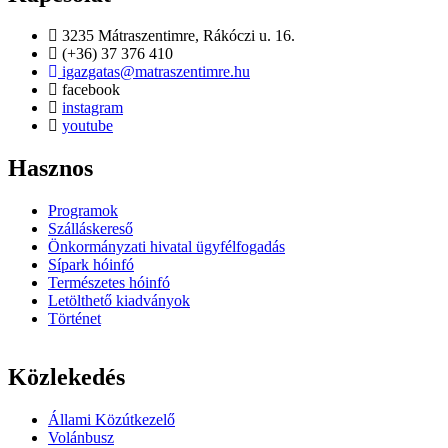
3235 Mátraszentimre, Rákóczi u. 16.
(+36) 37 376 410
igazgatas@matraszentimre.hu
facebook
instagram
youtube
Hasznos
Programok
Szálláskereső
Önkormányzati hivatal ügyfélfogadás
Sípark hóinfó
Természetes hóinfó
Letölthető kiadványok
Történet
Közlekedés
Állami Közútkezelő
Volánbusz