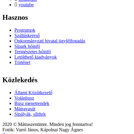
youtube
Hasznos
Programok
Szálláskereső
Önkormányzati hivatal ügyfélfogadás
Sípark hóinfó
Természetes hóinfó
Letölthető kiadványok
Történet
Közlekedés
Állami Közútkezelő
Volánbusz
Busz menetrendek
Mátravasút
Sípályák, síliftek
2020 © Mátraszentimre. Minden jog fenntartva!
Fotók: Varró János, Kápolnai Nagy Ágnes