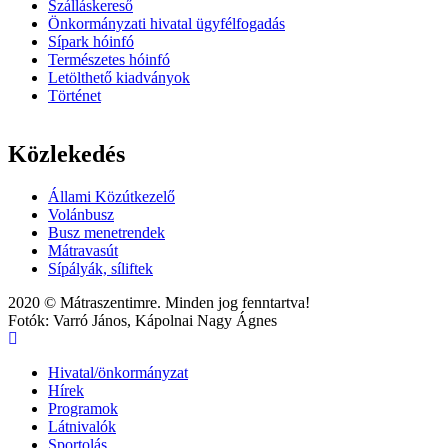
Szálláskereső
Önkormányzati hivatal ügyfélfogadás
Sípark hóinfó
Természetes hóinfó
Letölthető kiadványok
Történet
Közlekedés
Állami Közútkezelő
Volánbusz
Busz menetrendek
Mátravasút
Sípályák, síliftek
2020 © Mátraszentimre. Minden jog fenntartva!
Fotók: Varró János, Kápolnai Nagy Ágnes
Hivatal/önkormányzat
Hírek
Main
Programok
navigation
Látnivalók
Sportolás