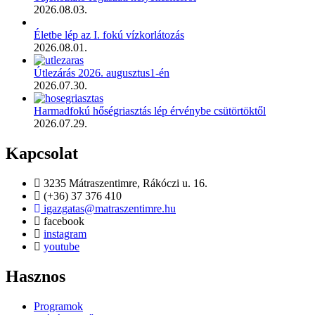
2026.08.03.
Életbe lép az I. fokú vízkorlátozás
2026.08.01.
Útlezárás 2026. augusztus1-én
2026.07.30.
Harmadfokú hőségriasztás lép érvénybe csütörtöktől
2026.07.29.
Kapcsolat
3235 Mátraszentimre, Rákóczi u. 16.
(+36) 37 376 410
igazgatas@matraszentimre.hu
facebook
instagram
youtube
Hasznos
Programok