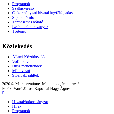
Programok
Szálláskereső
Önkormányzati hivatal ügyfélfogadás
Sípark hóinfó
Természetes hóinfó
Letölthető kiadványok
Történet
Közlekedés
Állami Közútkezelő
Volánbusz
Busz menetrendek
Mátravasút
Sípályák, síliftek
2020 © Mátraszentimre. Minden jog fenntartva!
Fotók: Varró János, Kápolnai Nagy Ágnes
Hivatal/önkormányzat
Hírek
Main
Programok