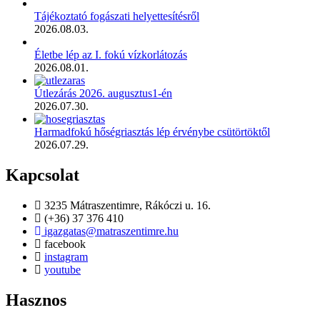
Tájékoztató fogászati helyettesítésről
2026.08.03.
Életbe lép az I. fokú vízkorlátozás
2026.08.01.
Útlezárás 2026. augusztus1-én
2026.07.30.
Harmadfokú hőségriasztás lép érvénybe csütörtöktől
2026.07.29.
Kapcsolat
3235 Mátraszentimre, Rákóczi u. 16.
(+36) 37 376 410
igazgatas@matraszentimre.hu
facebook
instagram
youtube
Hasznos